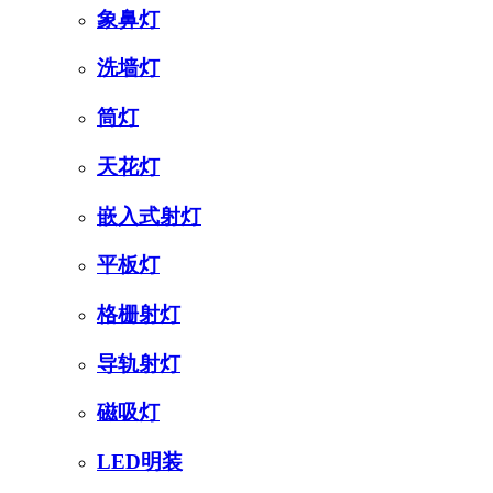
象鼻灯
洗墙灯
筒灯
天花灯
嵌入式射灯
平板灯
格栅射灯
导轨射灯
磁吸灯
LED明装