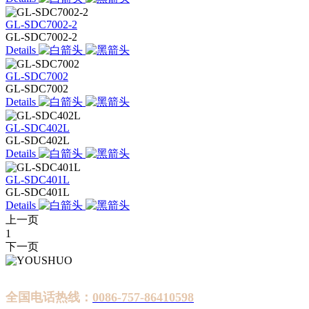
GL-SDC7002-2
GL-SDC7002-2
Details
GL-SDC7002
GL-SDC7002
Details
GL-SDC402L
GL-SDC402L
Details
GL-SDC401L
GL-SDC401L
Details
上一页
1
下一页
全国电话热线：
0086-757-86410598